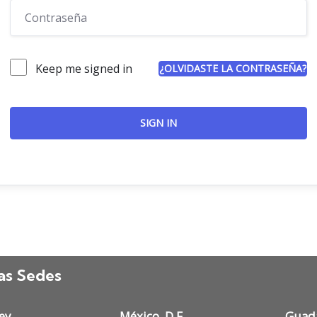
Keep me signed in
¿OLVIDASTE LA CONTRASEÑA?
SIGN IN
as Sedes
ey
México, D.F.
Guada