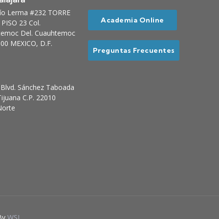
Río Lerma #232 TORRE
Academia Online
PISO 23 Col.
temoc Del. Cuauhtemoc
00 MEXICO, D.F.
Preguntas Frecuentes
Blvd. Sánchez Taboada
ijuana C.P. 22010
Norte
By
WSI