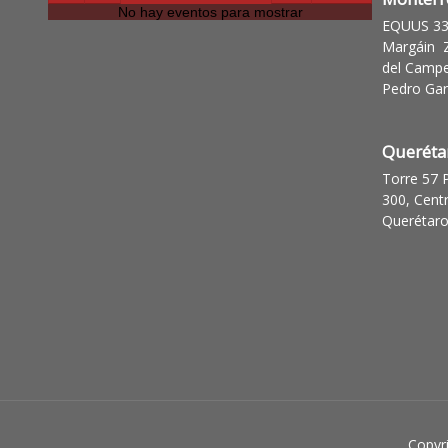
EQUUS 335
Margáin Z
del Campe
Pedro Garz
Queréta
Torre 57 
300, Cent
Querétaro
Copyr