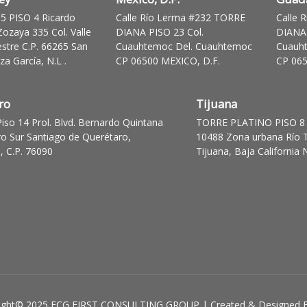
 PISO 4 Ricardo
Calle Río Lerma #232 TORRE
Calle 
ozaya 335 Col. Valle
DIANA PISO 23 Col.
DIANA 
stre C.P. 66265 San
Cuauhtemoc Del. Cuauhtemoc
Cuauh
a García, N.L .
CP 06500 MEXICO, D.F.
CP 065
ro
Tijuana
Piso 14 Prol. Blvd. Bernardo Quintana
TORRE PLATINO PISO 8 
ro Sur Santiago de Querétaro,
10488 Zona urbana Río T
, C.P. 76090
Tijuana, Baja California 
ight© 2025 FCG FIRST CONSULTING GROUP | Created & Designed 